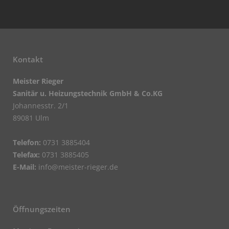
Kontakt
Meister Rieger
Sanitär u. Heizungstechnik GmbH & Co.KG
Johannesstr. 2/1
89081 Ulm
Telefon:
0731 3885404
Telefax:
0731 3885405
E-Mail:
info@meister-rieger.de
Öffnungszeiten