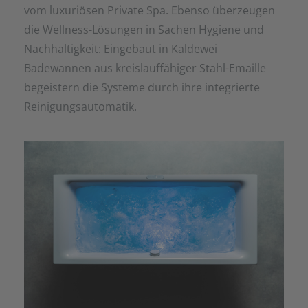
vom luxuriösen Private Spa. Ebenso überzeugen
die Wellness-Lösungen in Sachen Hygiene und
Nachhaltigkeit: Eingebaut in Kaldewei
Badewannen aus kreislauffähiger Stahl-Emaille
begeistern die Systeme durch ihre integrierte
Reinigungsautomatik.