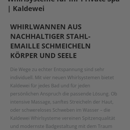
| Kaldewei
WHIRLWANNEN AUS
NACHHALTIGER STAHL-
EMAILLE SCHMEICHELN
KÖRPER UND SEELE
Die Wege zu echter Entspannung sind sehr
individuell. Mit vier neuen Whirlsystemen bietet
Kaldewei für jedes Bad und für jeden
persönlichen Anspruch die passende Lösung. Ob
intensive Massage, sanftes Streicheln der Haut,
oder schwereloses Schweben im Wasser – die
Kaldewei Whirlsysteme vereinen Spitzenqualität
und modernste Badgestaltung mit dem Traum