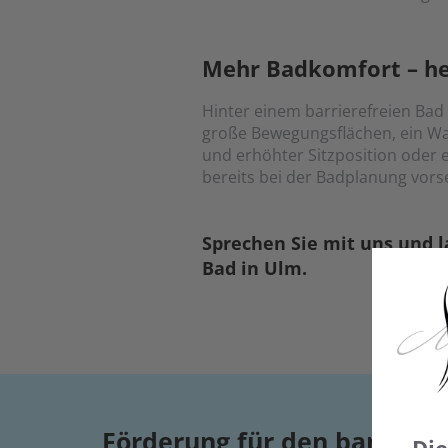
Mehr Badkomfort – he
Hinter einem barrierefreien Bad
große Bewegungsflächen, ein Was
und erhöhter Sitzposition oder 
bereits bei der Badplanung vors
Sprechen Sie mit uns und la
Bad in Ulm.
Förderung für den barrier