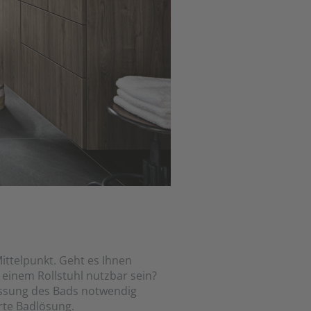
ittelpunkt. Geht es Ihnen
 einem Rollstuhl nutzbar sein?
assung des Bads notwendig
rte Badlösung.