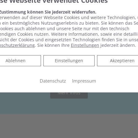
ese Webseite verwendet Cookies
 Zustimmung können Sie jederzeit widerrufen.
um oder als Mieter wieder Zuschüsse für Maßnahmen zur B
erwenden auf dieser Webseite Cookies und weitere Technologien,
 ein bestmögliches Nutzungserlebnis zu bieten. Sie können das S
ookies auch ablehnen und unsere Seite nur mit den technisch
ndigen Cookies nutzen. Weitere Informationen, sowie eine detailli
icht der Cookies und eingesetzten Technologien finden Sie in uns
ch keine Liefer- und Leistungsverträge abgeschlossen hat.
nschutzerklärung
. Sie können Ihre
Einstellungen
jederzeit ändern.
r Einzelmaßnahmen als Berechnungsgrundlage für den Zuschu
estellt werden, bis die Fördermittel aufgebraucht sind.
Ablehnen
Ablehnen
Einstellungen
Akzeptieren
Datenschutz
Impressum
Mehr Infos