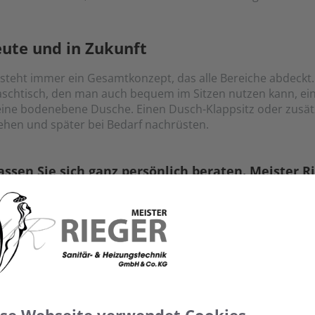
ute und in Zukunft
 steht immer ein Gesamtkonzept, das alle Bereiche abdeckt
chtisch, den man auch bequem im Sitzen nutzen kann, ein 
eine bodenebene Dusche. Einen Dusch-Klappsitz oder zusät
ehen und später bei Bedarf nachrüsten.
ssen Sie sich ganz persönlich beraten. Meister Rie
efreien Badumbau wieder verfügbar