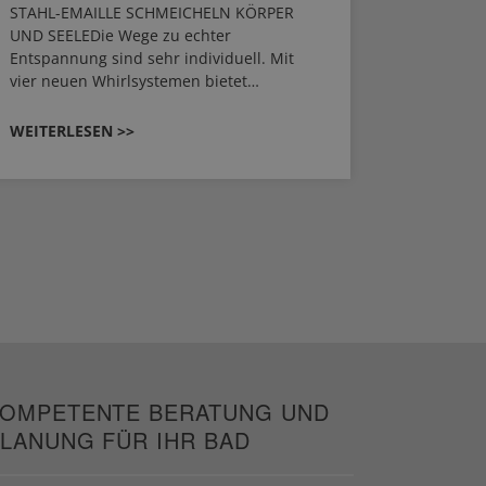
STAHL-EMAILLE SCHMEICHELN KÖRPER
Stil für 
UND SEELEDie Wege zu echter
HANSAGEN
Entspannung sind sehr individuell. Mit
von Wasch
vier neuen Whirlsystemen bietet…
unterschi
Räume kon
WEITERLESEN >>
WEITERL
OMPETENTE BERATUNG UND
LANUNG FÜR IHR BAD