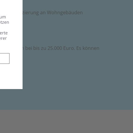
arrierereduzierung an Wohngebäuden
 um
etzen
erte
erer
ss liegen bei bis zu 25.000 Euro. Es können