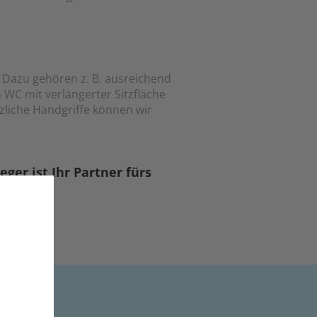
. Dazu gehören z. B. ausreichend
WC mit verlängerter Sitzfläche
zliche Handgriffe können wir
ger ist Ihr Partner fürs